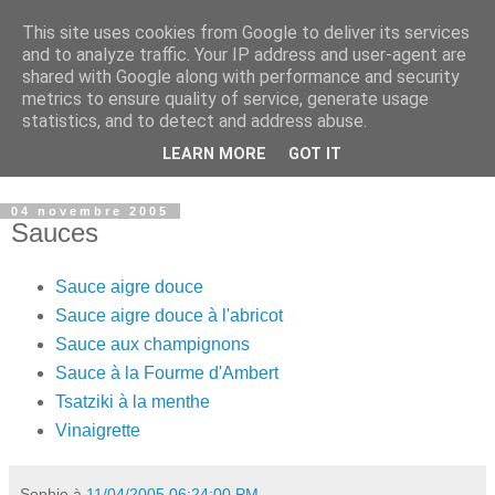
This site uses cookies from Google to deliver its services
Sucré - Salé
and to analyze traffic. Your IP address and user-agent are
shared with Google along with performance and security
metrics to ensure quality of service, generate usage
La particularité de mes recettes : j’associe souvent le sucré-
statistics, and to detect and address abuse.
salé et je suis toujours attentive aux quantités de gras et de
LEARN MORE
GOT IT
sucre, (petit défaut professionnel:je suis diététicienne...)
04 novembre 2005
Sauces
Sauce aigre douce
Sauce aigre douce à l'abricot
Sauce aux champignons
Sauce à la Fourme d'Ambert
Tsatziki à la menthe
Vinaigrette
Sophie
à
11/04/2005 06:24:00 PM