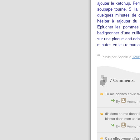
ajouter le ketchup. Fer
soupape tourne. Si la 
quelques minutes de c
hésiter à rajouter du
Eplucher les pommes 
badigeonner d’une cuill
sur une plaque anti-adh
minutes en les retournan
Publié par Sophie le
12/0
7 Comments:
Tu me donnes envie d'e
By
Anonym
dis donc ca me donne bi
bientot dans mon assiet
By
Anonym
Ça a effectivement l'air