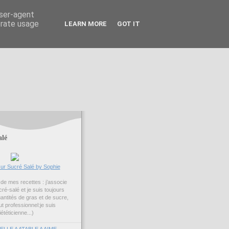
user-agent
erate usage
LEARN MORE
GOT IT
alé
ur Sucré Salé by Sophie
é de mes recettes : j’associe
ré-salé et je suis toujours
uantités de gras et de sucre,
ut professionnel:je suis
iététicienne...)