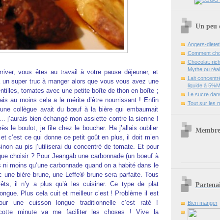
Un peu d
Angers-dieteti
Comment chois
Chocolat: ri
Mythe ou réali
river, vous êtes au travail à votre pause déjeuner, et
Lait concent
 à un super truc à manger alors que vous vous avez une
liquide à 5%
ntilles, tomates avec une petite boîte de thon en boîte ;
Le sucre dans
is au moins cela a le mérite d’être nourrissant ! Enfin
Tout sur les 
, une collègue avait du bœuf à la bière qui embaumait
 j’aurais bien échangé mon assiette contre la sienne !
s le boulot, je file chez le boucher. Ha j’allais oublier
Membre 
et c’est ce qui donne ce petit goût en plus, il doit m’en
sinon au pis j’utiliserai du concentré de tomate. Et pour
 que choisir ? Pour Jeangab une carbonnade (un boeuf à
lus ni moins qu’une carbonnade quand on a habité dans le
ec une bière brune, une Leffe® brune sera parfaite. Tous
rêts, il n’y a plus qu’à les cuisiner. Ce type de plat
Partenai
gue. Plus cela cuit et meilleur c’est ! Problème il est
r une cuisson longue traditionnelle c’est raté !
Bien manger
tte minute va me faciliter les choses ! Vive la