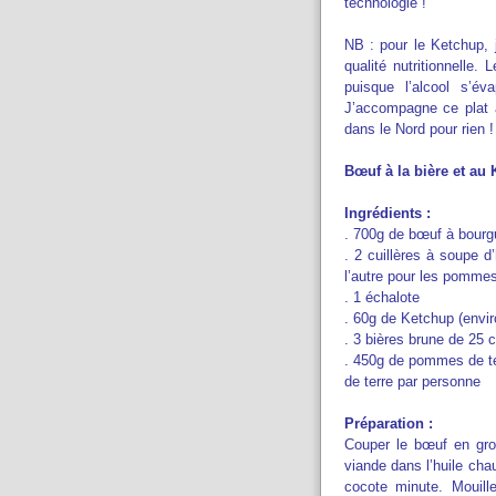
technologie !
NB : pour le Ketchup, 
qualité nutritionnelle.
puisque l’alcool s’é
J’accompagne ce plat 
dans le Nord pour rien !
Bœuf à la bière et au
Ingrédients :
. 700g de bœuf à bourg
. 2 cuillères à soupe d’
l’autre pour les pommes
. 1 échalote
. 60g de Ketchup (envi
. 3 bières brune de 25 c
. 450g de pommes de te
de terre par personne
Préparation :
Couper le bœuf en gros
viande dans l’huile cha
cocote minute. Mouill