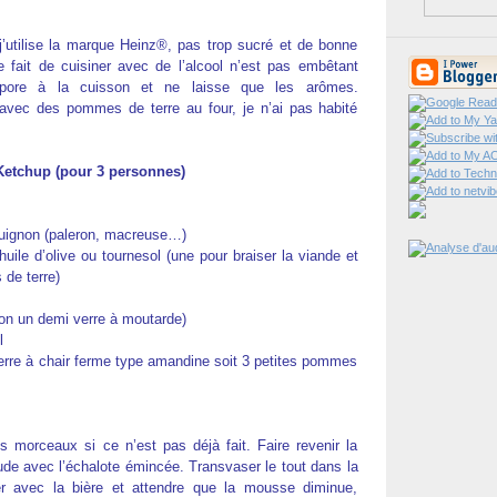
j’utilise la marque Heinz®, pas trop sucré et de bonne
 Le fait de cuisiner avec de l’alcool n’est pas embêtant
vapore à la cuisson et ne laisse que les arômes.
avec des pommes de terre au four, je n’ai pas habité
 Ketchup (pour 3 personnes)
uignon (paleron, macreuse…)
huile d’olive ou tournesol (une pour braiser la viande et
 de terre)
ron un demi verre à moutarde)
l
rre à chair ferme type amandine soit 3 petites pommes
 morceaux si ce n’est pas déjà fait. Faire revenir la
ude avec l’échalote émincée. Transvaser le tout dans la
er avec la bière et attendre que la mousse diminue,