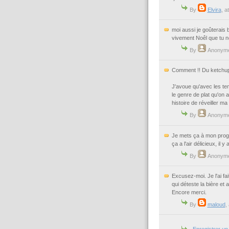
By
Elvira
, a
moi aussi je goûterais b
vivement Noêl que tu no
By
Anonym
Comment !! Du ketchup
J'avoue qu'avec les te
le genre de plat qu'on 
histoire de réveiller 
By
Anonym
Je mets ça à mon progr
ça a l'air délicieux, il 
By
Anonym
Excusez-moi. Je l'ai fai
qui déteste la bière et 
Encore merci.
By
maloud
,
Enregistrer u