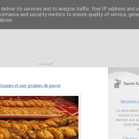
deliver its services and to analyze traffic. Your IP address and 
formance and security metrics to ensure quality of service, gen
abuse.
Accueil
Sucré-S
 sésames et aux graines de pavot
Bienvenue s
La particularit
souvent le suc
attentive aux q
(petit défa
d