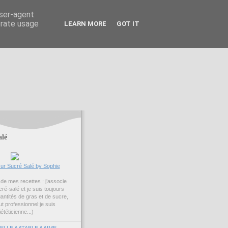
user-agent
erate usage
LEARN MORE
GOT IT
alé
ur Sucré Salé by Sophie
é de mes recettes : j’associe
ré-salé et je suis toujours
uantités de gras et de sucre,
ut professionnel:je suis
iététicienne...)