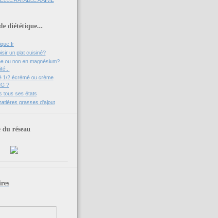
e diététique...
que.fr
ir un plat cuisiné?
che ou non en magnésium?
té...
ré 1/2 écrémé ou crème
MG ?
 tous ses états
matières grasses d'ajout
du réseau
res