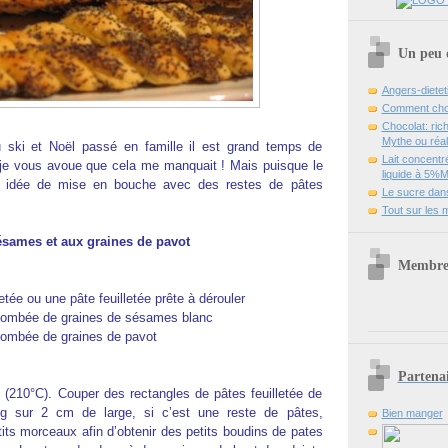
Un peu d
Angers-dieteti
Comment chois
Chocolat: ri
Mythe ou réali
ski et Noël passé en famille il est grand temps de
Lait concent
 je vous avoue que cela me manquait ! Mais puisque le
liquide à 5%
ne idée de mise en bouche avec des restes de pâtes
Le sucre dans
Tout sur les 
sésames et aux graines de pavot
Membre 
letée ou une pâte feuilletée prête à dérouler
 bombée de graines de sésames blanc
 bombée de graines de pavot
Partenai
7 (210°C). Couper des rectangles de pâtes feuilletée de
g sur 2 cm de large, si c’est une reste de pâtes,
Bien manger
its morceaux afin d’obtenir des petits boudins de pates