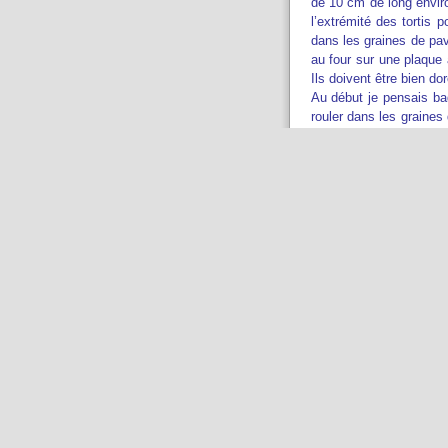
de 10 cm de long enviro
l’extrémité des tortis 
dans les graines de pav
au four sur une plaque 
Ils doivent être bien dor
Au début je pensais ba
rouler dans les graines
j’avais utiliser tous 
étaient très bon et bien
Pour pourrait imagine
sucrée avec du sucre,
encore des noisettes co
Publié par Sophie le
12/2
3 Comments:
Bravo, j'en ai fait une 
réessaierais avec ta r
By
Anonym