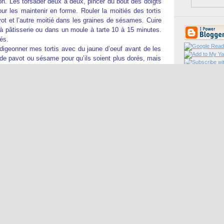
n. Les torsader deux à deux, pincer du bout des doigts
pour les maintenir en forme. Rouler la moitiés des tortis
ot et l’autre moitié dans les graines de sésames. Cuire
à pâtisserie ou dans un moule à tarte 10 à 15 minutes.
és.
digeonner mes tortis avec du jaune d’oeuf avant de les
 de pavot ou sésame pour qu’ils soient plus dorés, mais
mes oeufs pour le reste de mon repas ! Et au final ils
 dorés.
r beaucoup de variantes à cette recette sous forme
 de la poudre d’amandes et quelques raisins secs ou
ncassées et un filet de miel liquide.
7/2005 12:03:00 PM
fois mais ils n'étaient aussi présentables. Je pense que je
ecette. Très bonne année 2006 Bis'
e
, at
12/31/2005 05:50:00 PM