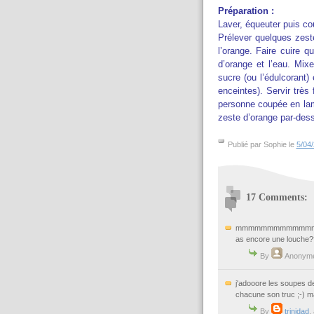
Préparation :
Laver, équeuter puis cou
Prélever quelques zeste
l’orange. Faire cuire q
d’orange et l’eau. Mixe
sucre (ou l’édulcorant)
enceintes). Servir très
personne coupée en lame
zeste d’orange par-des
Publié par Sophie le
5/04
17 Comments:
mmmmmmmmmmmmmmm, qu'e
as encore une louche?
By
Anonym
j'adooore les soupes de
chacune son truc ;-) mai
By
trinidad
,