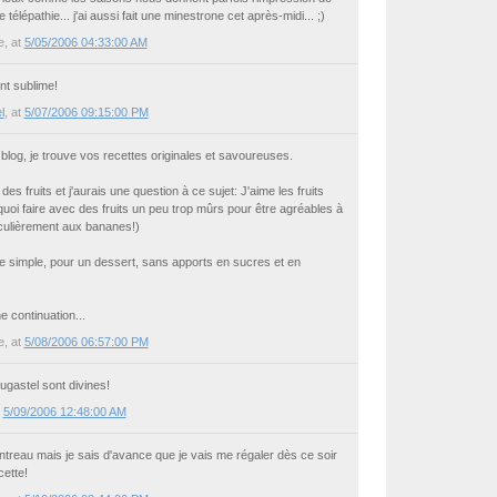
télépathie... j'ai aussi fait une minestrone cet après-midi... ;)
e
, at
5/05/2006 04:33:00 AM
nt sublime!
l
, at
5/07/2006 09:15:00 PM
log, je trouve vos recettes originales et savoureuses.
es fruits et j'aurais une question à ce sujet: J'aime les fruits
 quoi faire avec des fruits un peu trop mûrs pour être agréables à
culièrement aux bananes!)
e simple, pour un dessert, sans apports en sucres et en
 continuation...
e
, at
5/08/2006 06:57:00 PM
ougastel sont divines!
t
5/09/2006 12:48:00 AM
intreau mais je sais d'avance que je vais me régaler dès ce soir
ette!