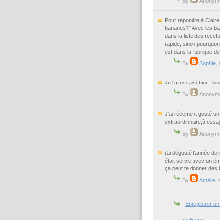
By
Anonym
Pour répondre à Claire "
bananes?" Avec les ban
dans la liste des recet
rapide, sinon pourquoi
est dans la rubrique de
By
Sophie
, 
Je l'ai essayé hier : bi
By
Anonym
J'ai récement gouté un
extraordinnaire,à essay
By
Anonym
j'ai dégusté l'année de
était servie avec un émi
ça peut te donner des id
By
Amélie
, 
Enregistrer u
<< Home