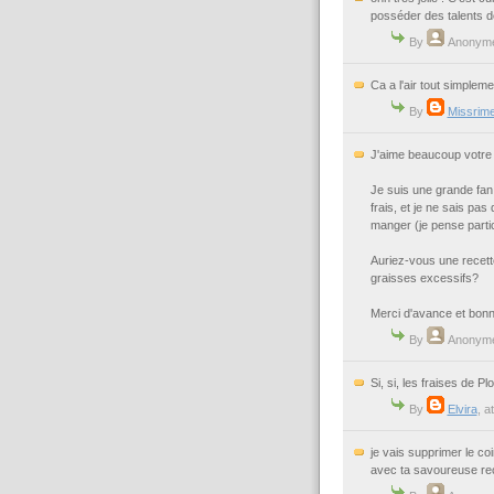
posséder des talents de 
By
Anonym
Ca a l'air tout simpleme
By
Missrime
J'aime beaucoup votre b
Je suis une grande fan d
frais, et je ne sais pas
manger (je pense parti
Auriez-vous une recett
graisses excessifs?
Merci d'avance et bonne
By
Anonym
Si, si, les fraises de Pl
By
Elvira
, a
je vais supprimer le co
avec ta savoureuse rec