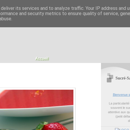
deliver its services and to analyze traffic. Your IP address and 
formance and security metrics to ensure quality of service, gen
abuse.
Accueil
Sucré-S
Bienvenue s
La particularit
souvent le suc
attentive aux q
(petit défa
d