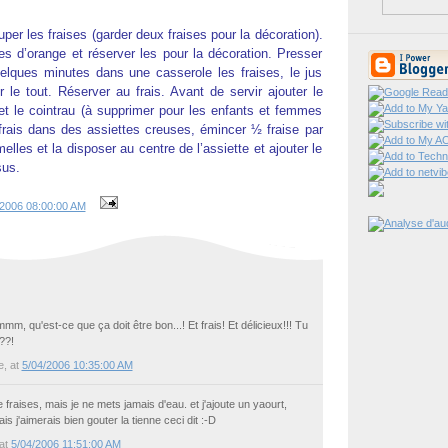
per les fraises (garder deux fraises pour la décoration).
s d’orange et réserver les pour la décoration. Presser
uelques minutes dans une casserole les fraises, le jus
r le tout. Réserver au frais. Avant de servir ajouter le
 et le cointrau (à supprimer pour les enfants et femmes
 frais dans des assiettes creuses, émincer ½ fraise par
lles et la disposer au centre de l’assiette et ajouter le
sus.
/2006 08:00:00 AM
st-ce que ça doit être bon...! Et frais! Et délicieux!!! Tu
??!
e
, at
5/04/2006 10:35:00 AM
 fraises, mais je ne mets jamais d'eau. et j'ajoute un yaourt,
s j'aimerais bien gouter la tienne ceci dit :-D
 at
5/04/2006 11:51:00 AM