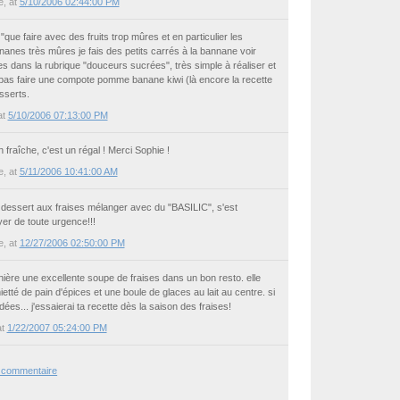
e
, at
5/10/2006 02:44:00 PM
que faire avec des fruits trop mûres et en particulier les
anes très mûres je fais des petits carrés à la bannane voir
tes dans la rubrique "douceurs sucrées", très simple à réaliser et
 pas faire une compote pomme banane kiwi (là encore la recette
sserts.
at
5/10/2006 07:13:00 PM
en fraîche, c'est un régal ! Merci Sophie !
e
, at
5/11/2006 10:41:00 AM
 dessert aux fraises mélanger avec du "BASILIC", s'est
er de toute urgence!!!
e
, at
12/27/2006 02:50:00 PM
rnière une excellente soupe de fraises dans un bon resto. elle
etté de pain d'épices et une boule de glaces au lait au centre. si
ées... j'essaierai ta recette dès la saison des fraises!
at
1/22/2007 05:24:00 PM
n commentaire