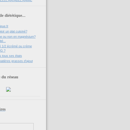
e diététique...
que.fr
ir un plat cuisiné?
che ou non en magnésium?
té...
ré 1/2 écrémé ou crème
MG ?
 tous ses états
matières grasses d'ajout
du réseau
res