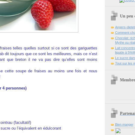
Un peu d
Angers-dieteti
Comment chois
Chocolat: ri
Mythe ou réali
aises telles quelles surtout si ce sont des gariguettes
Lait concent
liquide à 5%
 dit toujours que ce sont les meilleures, mais ce n’est
Le sucre dans
tant que breton il ne va pas dire qu’elles sont moins
Tout sur les 
se cette soupe de fraises au moins une fois et nous
!
Membre 
r 4 personnes)
Partenai
ointrau (facultatif)
Bien manger
 sucre ou l’équivalent en édulcorant