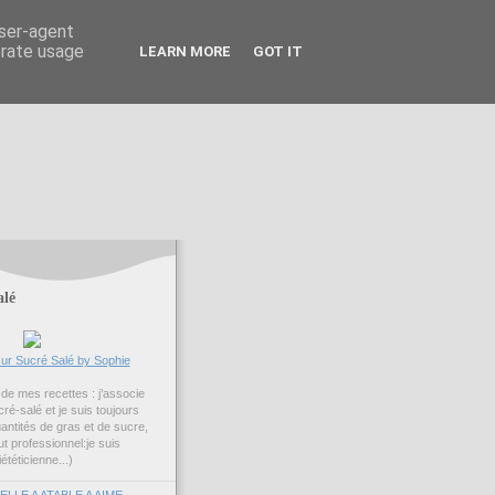
user-agent
erate usage
LEARN MORE
GOT IT
alé
ur Sucré Salé by Sophie
é de mes recettes : j’associe
ré-salé et je suis toujours
uantités de gras et de sucre,
ut professionnel:je suis
iététicienne...)