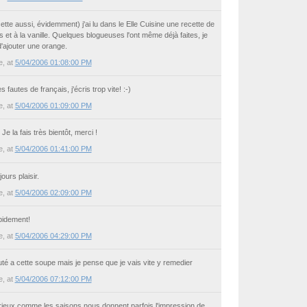
ette aussi, évidemment) j'ai lu dans le Elle Cuisine une recette de
s et à la vanille. Quelques blogueuses l'ont même déjà faites, je
d'ajouter une orange.
e
, at
5/04/2006 01:08:00 PM
 fautes de français, j'écris trop vite! :-)
e
, at
5/04/2006 01:09:00 PM
Je la fais très bientôt, merci !
e
, at
5/04/2006 01:41:00 PM
ours plaisir.
e
, at
5/04/2006 02:09:00 PM
pidement!
e
, at
5/04/2006 04:29:00 PM
uté a cette soupe mais je pense que je vais vite y remedier
e
, at
5/04/2006 07:12:00 PM
curieux comme les saisons nous donnent parfois l'impression de