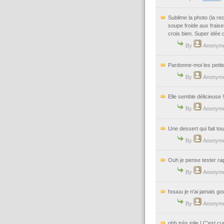
Sublime la photo (la rec
soupe froide aux fraise
crois bien. Super idée 
By
Anonym
Pardonne-moi les petites
By
Anonym
Elle semble délicieuse ! 
By
Anonym
Une dessert qui fait touj
By
Anonym
Ouh je pense tester ra
By
Anonym
houuu je n'ai jamais go
By
Anonym
ohh très jolie ! C'est 