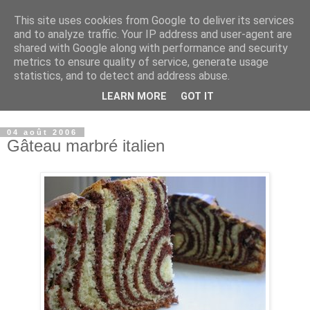
This site uses cookies from Google to deliver its services
Sucré - Salé
and to analyze traffic. Your IP address and user-agent are
shared with Google along with performance and security
metrics to ensure quality of service, generate usage
La particularité de mes recettes : j’associe souvent le sucré-
statistics, and to detect and address abuse.
salé et je suis toujours attentive aux quantités de gras et de
LEARN MORE
GOT IT
sucre, (petit défaut professionnel:je suis diététicienne...)
04 août 2006
Gâteau marbré italien