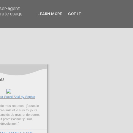
user-agent
erate usage
LEARN MORE
GOT IT
alé
ur Sucré Salé by Sophie
é de mes recettes : j’associe
ré-salé et je suis toujours
uantités de gras et de sucre,
ut professionnel:je suis
iététicienne...)