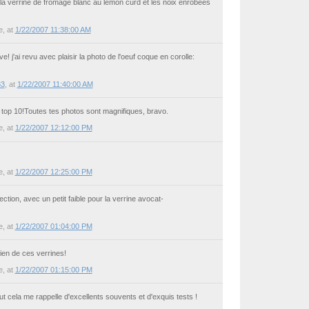
 la verrine de fromage blanc au lemon curd et les noix enrobées
e
, at
1/22/2007 11:38:00 AM
ve! j'ai revu avec plaisir la photo de l'oeuf coque en corolle:
33
, at
1/22/2007 11:40:00 AM
on top 10!Toutes tes photos sont magnifiques, bravo.
e
, at
1/22/2007 12:12:00 PM
e
, at
1/22/2007 12:25:00 PM
ction, avec un petit faible pour la verrine avocat-
e
, at
1/22/2007 01:04:00 PM
bien de ces verrines!
e
, at
1/22/2007 01:15:00 PM
ut cela me rappelle d'excellents souvents et d'exquis tests !