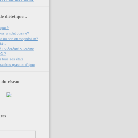
e diététique...
que.fr
ir un plat cuisiné?
che ou non en magnésium?
té...
ré 1/2 écrémé ou crème
MG ?
 tous ses états
matières grasses d'ajout
du réseau
res