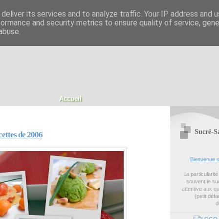
deliver its services and to analyze traffic. Your IP address and 
formance and security metrics to ensure quality of service, gen
abuse.
Accueil
Sucré-S
cettes de 2006
Bienvenue s
La particularit
souvent le suc
attentive aux q
(petit défa
d