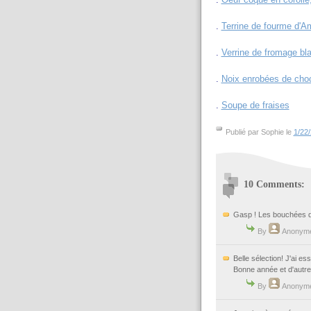
.
Terrine de fourme d'A
.
Verrine de fromage bl
.
Noix enrobées de choc
.
Soupe de fraises
Publié par Sophie le
1/22
10 Comments:
Gasp ! Les bouchées de
By
Anonym
Belle sélection! J'ai es
Bonne année et d'autre
By
Anonym