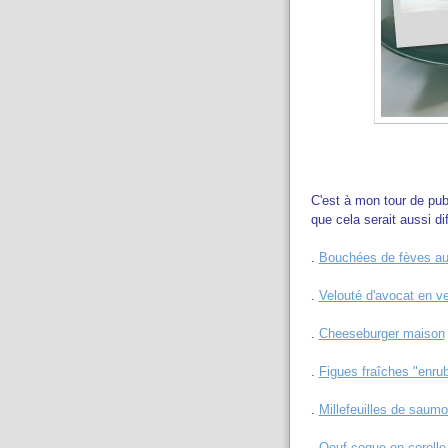
C'est à mon tour de pub
que cela serait aussi dif
.
Bouchées de fèves au 
.
Velouté d'avocat en ve
.
Cheeseburger maison
.
Figues fraîches "enru
.
Millefeuilles de saum
.
Oeuf coque en corolle,