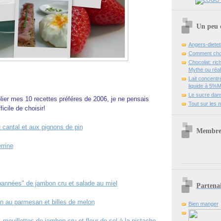
Un peu d
Angers-dieteti
Comment chois
Chocolat: ri
Mythe ou réali
Lait concent
liquide à 5%
Le sucre dans
lier mes 10 recettes préféres de 2006, je ne pensais
Tout sur les 
ficile de choisir!
cantal et aux pignons de pin
Membre 
rrine
bannées" de jambon cru et salade au miel
Partenai
on au parmesan et billes de melon
Bien manger
 mouillettes de jambon cru et fleur de sel à la pistache