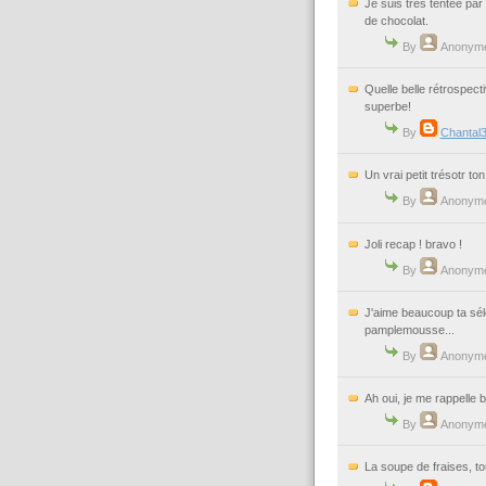
Je suis très tentée par
de chocolat.
By
Anonym
Quelle belle rétrospecti
superbe!
By
Chantal
Un vrai petit trésotr t
By
Anonym
Joli recap ! bravo !
By
Anonym
J'aime beaucoup ta séle
pamplemousse...
By
Anonym
Ah oui, je me rappelle 
By
Anonym
La soupe de fraises, to