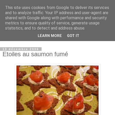
This site uses cookies from Google to deliver its services
Sucré - Salé
and to analyze traffic. Your IP address and user-agent are
shared with Google along with performance and security
metrics to ensure quality of service, generate usage
La particularité de mes recettes : j’associe souvent le sucré-
statistics, and to detect and address abuse.
salé et je suis toujours attentive aux quantités de gras et de
LEARN MORE
GOT IT
sucre, (petit défaut professionnel:je suis diététicienne...)
13 décembre 2006
Etoiles au saumon fumé