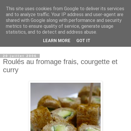
This site uses cookies from Google to deliver its services
Sucré - Salé
and to analyze traffic. Your IP address and user-agent are
shared with Google along with performance and security
metrics to ensure quality of service, generate usage
La particularité de mes recettes : j’associe souvent le sucré-
statistics, and to detect and address abuse.
salé et je suis toujours attentive aux quantités de gras et de
LEARN MORE
GOT IT
sucre, (petit défaut professionnel:je suis diététicienne...)
20 juillet 2006
Roulés au fromage frais, courgette et
curry