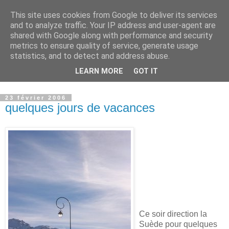
This site uses cookies from Google to deliver its services
Sucré - Salé
and to analyze traffic. Your IP address and user-agent are
shared with Google along with performance and security
metrics to ensure quality of service, generate usage
La particularité de mes recettes : j’associe souvent le sucré-
statistics, and to detect and address abuse.
salé et je suis toujours attentive aux quantités de gras et de
LEARN MORE
GOT IT
sucre, (petit défaut professionnel:je suis diététicienne...)
23 février 2006
quelques jours de vacances
Ce soir direction la
Suède pour quelques