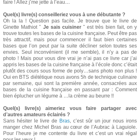
faire ! Allez j’me jette à l’eau…
Quel(s) livre(s) conseilleriez vous à une débutante ?
Oh la la ! Question pas facile. Je trouve que le livre de
Ginette Mathiot "
Je sais cuisiner
" est très bien fait, on y
trouve toutes les bases de la cuisine française. Peut être pas
très attractif, mais pour commencer il faut bien certaines
bases que l’on peut par la suite décliner selon toutes ses
envies. Seul inconvénient (il me semble), il n’y a pas de
photo ! Mais pour vous dire vrai je n’ai pas ce livre car j’ai
appris les bases de la cuisine française à l’école donc c’était
plutôt des cours sous forme de poly…sans photo non plus !
Oui en BTS diététique nous avons 5h de technique culinaire
par semaine, qui sont la première année, consacrées aux
bases de la cuisine française en passant par : Comment
bien éplucher un légume à …la crème au beurre !!
Quel(s) livre(s) aimeriez vous faire partager avec
d’autres amateurs éclairés ?
Sans hésiter le livre de
Bras
, c’est sûr un jour nous irons
manger chez Michel Bras au cœur de l’Aubrac à Laguiole.
Pour l’heure je me contente du livre et c’est un vrai régal
pour les yeux !