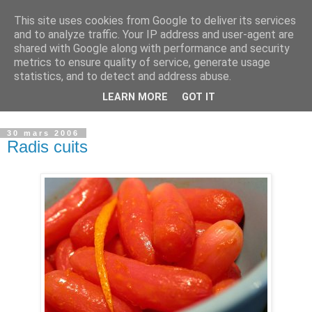
This site uses cookies from Google to deliver its services
Sucré - Salé
and to analyze traffic. Your IP address and user-agent are
shared with Google along with performance and security
metrics to ensure quality of service, generate usage
La particularité de mes recettes : j’associe souvent le sucré-
statistics, and to detect and address abuse.
salé et je suis toujours attentive aux quantités de gras et de
LEARN MORE
GOT IT
sucre, (petit défaut professionnel:je suis diététicienne...)
30 mars 2006
Radis cuits