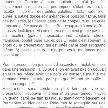
parmentier. Comme à mon habitude je n’ai pas fait
exactement la recette mais peu importe c’était très bon. La
recette initiale était des petites galettes, il fallait réduire en
purée la patate douce et y mélanger le poisson haché, faire
des boulettes, les passer dans de la chapelure et les cuire
dans une poêle avec de l’huile. Beaucoup trop à mon goût…
et assez fastidieux. Et comme en ce moment je rate pas mal
de recettes (gâteau tapioca/banane, coulants choco-
framboise, poulet pané aux épices…) enfin c’est souvent la
photo ou la présentation qui est ratée car le goût est quand
même là) mais du coup je n’ai pas voulu me lancer dans
l’aventure.
Pour la présentation je me sert d'un cercle en métal, une fois
dans une émission j’ai vu que si on en avait pas on pouvait
en faire soi même avec une boîte de conserve mais je me
demande comment faire pour pas que le bord ne rouille et
soit trop coupant ?
Mais même sans cercle on peut faire ce type de
présentation: recouvrir l'intérieur d' un gros ramequin avec
un grand carré de film plastique, garnir complètement de
Parmentier et bien tasser. Retourner le ramequin sur une
assiette, enlever le ramequin puis le film plastique, et voilà!