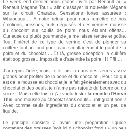
Le week end dernier nous étions invité par Renault au «
Renault Mégane Tour » afin d’essayer la nouvelle Mégane
sur le circuit Charade. Sensations fortes assurées :
Whaouuuu…. A notre retour, pour nous remettre de nos
émotions, boissons, fruits déguisés et des verrines mousse
au chocolat sur coulis de poire nous étaient offerts…
Curieuse ou plutôt gourmande je me laisse tentée et goûte.
Tout l’intérêt de ce type de verrine c’est de plonger sa
cuillère tout au fond pour avoir simultanément le goût de la
poire et du chocolat ….Et là, grosse déception la cuillère
était trop grosse…impossible d’atteindre la poire ! ! ! Pfff….
J’ai repris l’idée, mais cette fois ci dans des verres assez
grands pour profiter de la poire et du chocolat... Pour ce qui
est de la mousse au chocolat je la fait généralement avec du
chocolat et des oeufs, je n’aime pas rajouté du beurre ou du
sucre…Mais cette fois ci j’ai voulu tester
la recette d’Hervé
This
, une mousse au chocolat sans oeufs… intriguant non ?
Avec comme seuls ingrédients du chocolat et un peu de
liquide.
Le principe consiste à avoir une préparation liquide
contenant des graisses (soit ici du chocolat fondu + un peu